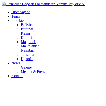
Über Vaylor
Team
Projekte
Bolivien
Burundi
Kenia
Kurdistan
Malgobek
Mauretanien
Namibia
Tansania
Uganda
News
Galerie
Medien & Presse
Kontakt