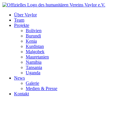
Über Vaylor
Team
Projekte
Bolivien
Burundi
Kenia
Kurdistan
Malgobek
Mauretanien
Namibia
Tansania
Uganda
News
Galerie
Medien & Presse
Kontakt